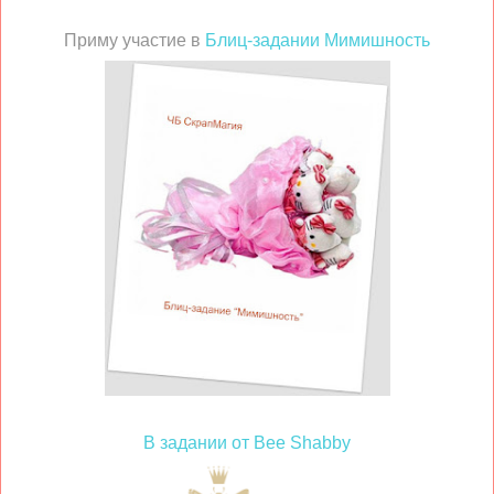
Приму участие в
Блиц-задании Мимишность
В задании от Bee Shabby