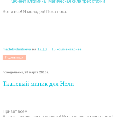
Кабинет алхимика "Магическая сила трех стихий"
Вот и все! Я молодец! Пока-пока.
madebydmitrieva
на
17:18
15 комментариев:
Поделиться
понедельник, 28 марта 2016 г.
Тканевый миник для Нели
Привет всем!
А у нас, вроде, весна пришла! Все начало активно таять!